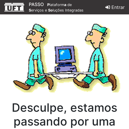
PASSO
P
lataform
a
de
Entrar
S
erviços e
So
luções Integradas
Desculpe, estamos
passando por uma